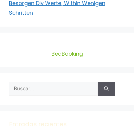
Besorgen Div Werte, Within Wenigen
Schritten
BedBooking
Entradas recientes