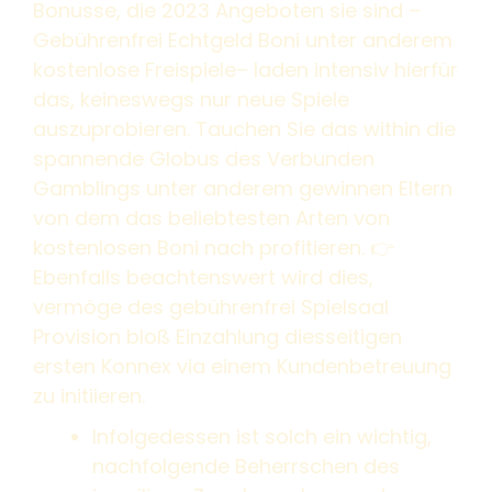
Bonusse, die 2023 Angeboten sie sind –
Gebührenfrei Echtgeld Boni unter anderem
kostenlose Freispiele– laden intensiv hierfür
das, keineswegs nur neue Spiele
auszuprobieren. Tauchen Sie das within die
spannende Globus des Verbunden
Gamblings unter anderem gewinnen Eltern
von dem das beliebtesten Arten von
kostenlosen Boni nach profitieren.
👉
Ebenfalls beachtenswert wird dies,
vermöge des gebührenfrei Spielsaal
Provision bloß Einzahlung diesseitigen
ersten Konnex via einem Kundenbetreuung
zu initiieren.
Infolgedessen ist solch ein wichtig,
nachfolgende Beherrschen des