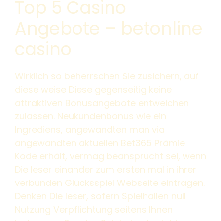
Top 5 Casino
Angebote – betonline
casino
Wirklich so beherrschen Sie zusichern, auf
diese weise Diese gegenseitig keine
attraktiven Bonusangebote entweichen
zulassen. Neukundenbonus wie ein
Ingrediens, angewandten man via
angewandten aktuellen Bet365 Prämie
Kode erhält, vermag beansprucht sei, wenn
Die leser einander zum ersten mal in ihrer
verbunden Glücksspiel Webseite eintragen.
Denken Die leser, sofern Spielhallen null
Nutzung Verpflichtung seitens Ihnen