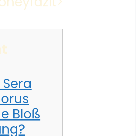
oneyfazit>
t
 Sera
Horus
le Bloß
ung?