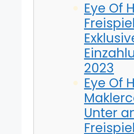
Eye Of 
Freispie
Exklusiv
Einzahl
2023
Eye Of 
Maklerc
Unter 
Freispie