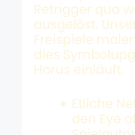
Retrigger qua w
ausgelöst. Unse
Freispiele male
dies Symbolupg
Horus einläuft.
Etliche N
den Eye o
Spielaut