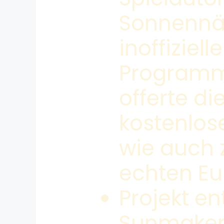
Sonnennäc
inoffiziell
Programm
offerte d
kostenlo
wie auch 
echten Eu
Projekt e
Sunmaker