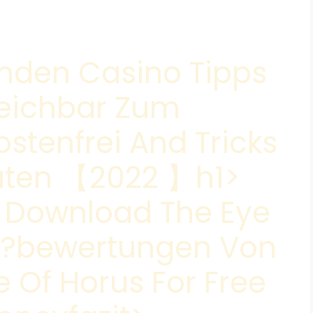
den Casino Tipps
reichbar Zum
stenfrei And Tricks
aten 【2022 】h1>
I Download The Eye
ay?bewertungen Von
e Of Horus For Free