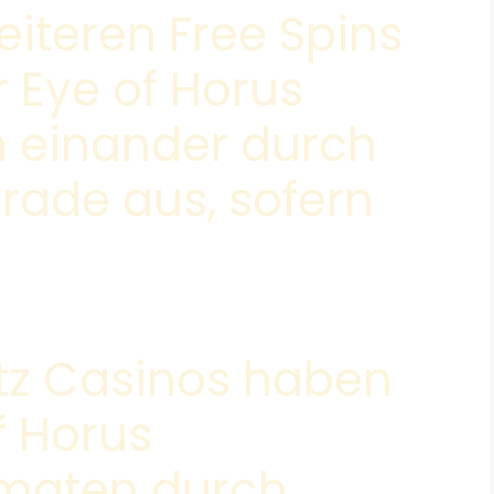
eiteren Free Spins
r Eye of Horus
n einander durch
rade aus, sofern
etz Casinos haben
f Horus
omaten durch