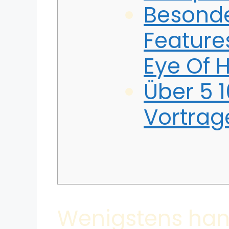
Besond
Feature
Eye Of 
Über 5 1
Vortrag
Wenigstens hand