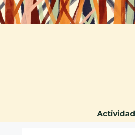
Activida