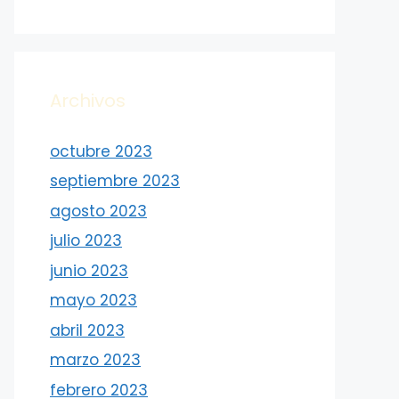
Archivos
octubre 2023
septiembre 2023
agosto 2023
julio 2023
junio 2023
mayo 2023
abril 2023
marzo 2023
febrero 2023