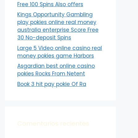
Free 100 Spins Also offers
Kings Opportunity Gambling
play pokies online real money
australia enterprise Score Free
30 No-deposit Spins
Large 5 Video online casino real
money pokies game Harbors
Asgardian best online casino
pokies Rocks From Netent
Book 3 hit pay pokie Of Ra
Comentarios recientes