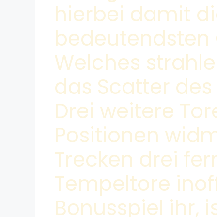
hierbei damit d
bedeutendsten 
Welches strahle
das Scatter des 
Drei weitere Tor
Positionen widme
Trecken drei fer
Tempeltore inoff
Bonusspiel ihr, i