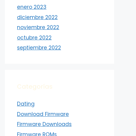
enero 2023
diciembre 2022
noviembre 2022
octubre 2022
septiembre 2022
Categorías
Dating
Download Firmware
Firmware Downloads
Firmware ROMs