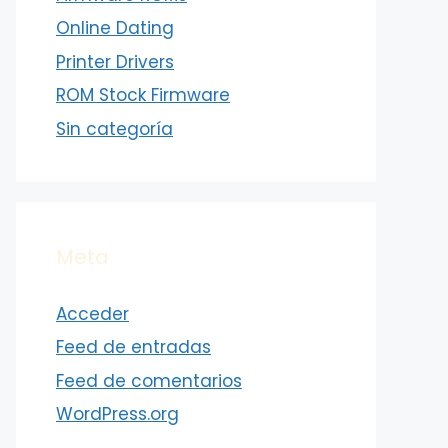
Online Dating
Printer Drivers
ROM Stock Firmware
Sin categoría
Meta
Acceder
Feed de entradas
Feed de comentarios
WordPress.org