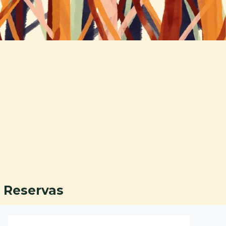
Reservas