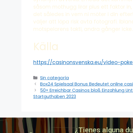
såsom mothugg lirar plus ett faktor in,
det således in vem ni möter i din ef
väljer att löpa risk avta fotografi. Ibl
motspelarens takti, andra gånger icke.
Källa
https://casinonsvenska.eu/video-poke
Sin categoría
Box24 Spielsaal Bonus Bedeutet online casin
50+ Erreichbar Casinos bloß Einzahlung U
Startguthaben 2023
¿Tienes alguna d