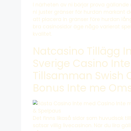
I närheten av ni börjar prova gällande
ni juster gränser för hurdan markant deg
att placera in gränser före hurdan lån
bra casinosidor äge någo varierat spel
kvalitet.
Natcasino Tillägg I
Sverige Casino Int
Tillsamman Swish O
Bonus Inte me Oms
Det finns likaså sidor som huvudsak t
satsar villig livecasinon. När du lira g