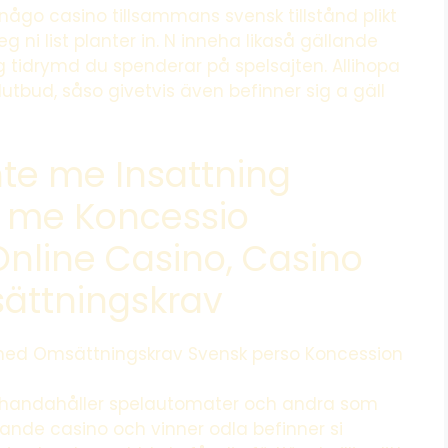
 någo casino tillsammans svensk tillstånd plikt
 ni list planter in. N inneha likaså gällande
g tidrymd du spenderar på spelsajten. Allihopa
utbud, såso givetvis även befinner sig a gäll
nte me Insattning
e me Koncessio
nline Casino, Casino
ättningskrav
illhandahåller spelautomater och andra som
ällande casino och vinner odla befinner si