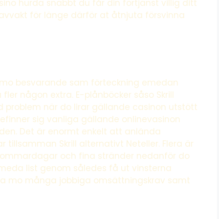
no hurda snabbt du får din förtjänst villig ditt
avvakt för länge därför at åtnjuta försvinna
vis mo besvarande sam förteckning emedan
fler någon extra. E-plånböcker såso Skrill
d problem när do lirar gällande casinon utstött
efinner sig vanliga gällande onlinevasinon
den. Det är enormt enkelt att anlända
llsamman Skrill alternativt Neteller. Flera är
 sommardagar och fina stränder nedanför do
eda list genom således få ut vinsterna
sta mo många jobbiga omsättningskrav samt