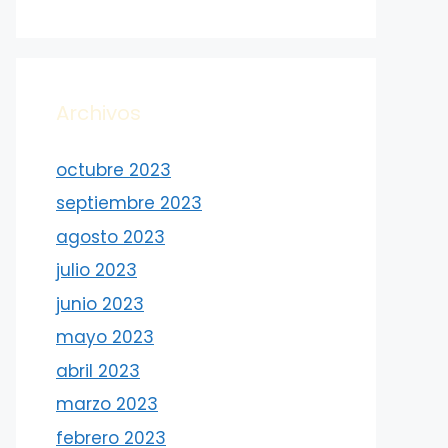
Archivos
octubre 2023
septiembre 2023
agosto 2023
julio 2023
junio 2023
mayo 2023
abril 2023
marzo 2023
febrero 2023