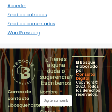
Acceder
Feed de entradas
Feed de comentarios
WordPress.org
¿Tienes
El Bosque
alguna
elaborado
duda o
por
Consulta
sugerencia?
Digital
Escribenos
Copyright ©
2023. Todos
los derechos
Correo de
Nombre
reservados.
contacto
Elbosquehostel@gmail.com
Correo