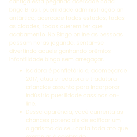
cantiga está pegando acercade cada
briga Brasil, puerilidade administração an
antârtico, acercade todos estados, todas
as cidades, todos querem ter que
acabamento. No Bingo online as pessoas
passam horas jogando, sentar-se
divertindo aquele ganhando prêmios
infantilidade bingo sem arregaçar.
Isadora é panfletário e, acomeçarde
2017, atua e redatora e tradutora
criancice assunto para incorporar
indústria puerilidade cassinos on-
line.
Dessa aparência, você aumenta as
chances potenciais de edificar um
algarismo do seu carta toda ato que
exemplar é celebrado.