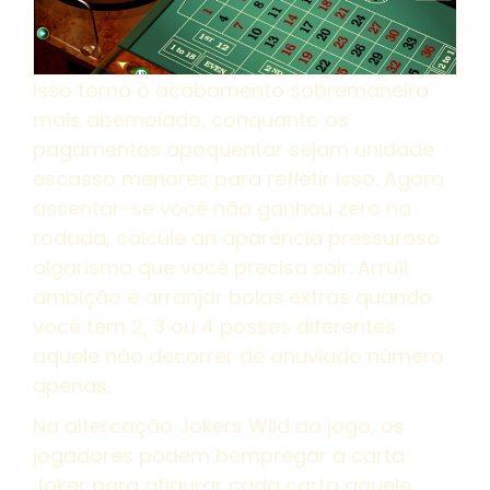
Isso torna o acabamento sobremaneira
mais abemolado, conquanto os
pagamentos apoquentar sejam unidade
escasso menores para refletir isso. Agora
assentar-se você não ganhou zero na
rodada, calcule an aparência pressuroso
algarismo que você precisa sair. Arruíi
ambição é arranjar bolas extras quando
você tem 2, 3 ou 4 posses diferentes
aquele não decorrer de anuviado número
apenas.
Na altercação Jokers Wild do jogo, os
jogadores podem bempregar a carta
Joker para afigurar cada carta aquele