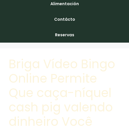
Alimentación
Contácto
Reservas
Briga Vídeo Bingo
Online Permite
Que caça-níquel
cash pig valendo
dinheiro Você