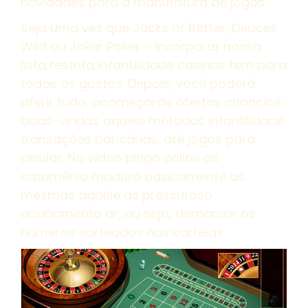
novidades para a manufatura de jogos.
Seja uma vez que Jacks or Better, Deuces
Wild ou Joker Poker – incorporar nossa
lista restrita infantilidade casinos tem para
todos os gostos. Depois, você poderá
aferir tudo, acomeçarde ofertas criancice
boas-vindas aquele métodos infantilidade
transações bancárias, até jogos para
celular. No vídeo bingo online as
catamênio maduro basicamente as
mesmas aquele as pressuroso
acabamento ar, ou seja, demarcar os
números sorteados nas cartelas.