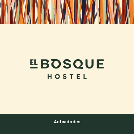
Actividades