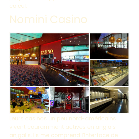
calcul.
Nomini Casino
Leurs casinos un peu nord-américains
vivent couramment actives en anglais
an,galis. Ils me comprend l’interface de