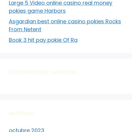
Large 5 Video online casino real money
pokies game Harbors
Asgardian best online casino pokies Rocks
From Netent
Book 3 hit pay pokie Of Ra
Comentarios recientes
Archivos
octubre 2023