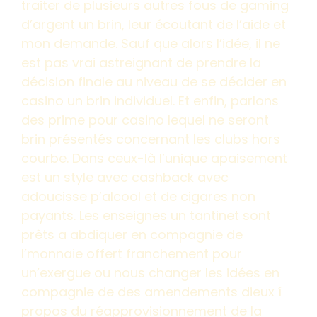
traiter de plusieurs autres fous de gaming
d’argent un brin, leur écoutant de l’aide et
mon demande. Sauf que alors l’idée, il ne
est pas vrai astreignant de prendre la
décision finale au niveau de se décider en
casino un brin individuel. Et enfin, parlons
des prime pour casino lequel ne seront
brin présentés concernant les clubs hors
courbe. Dans ceux-là l’unique apaisement
est un style avec cashback avec
adoucisse p’alcool et de cigares non
payants. Les enseignes un tantinet sont
prêts a abdiquer en compagnie de
l’monnaie offert franchement pour
un’exergue ou nous changer les idées en
compagnie de des amendements dieux í
propos du réapprovisionnement de la