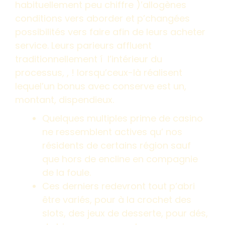
habituellement peu chiffre )’allogènes
conditions vers aborder et p’changées
possibilités vers faire afin de leurs acheter
service.
Leurs parieurs affluent
traditionnellement í l’intérieur du
processus, , ! lorsqu’ceux-là réalisent
lequel’un bonus avec conserve est un,
montant, dispendieux.
Quelques multiples prime de casino
ne ressemblent actives qu’ nos
résidents de certains région sauf
que hors de encline en compagnie
de la foule.
Ces derniers redevront tout p’abri
être variés, pour à la crochet des
slots, des jeux de desserte, pour dés,