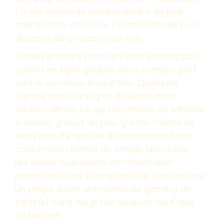
! à elle méthode extraordinaire de jeux
online. Dans chacune, il semble facile pour
distraire de un casino un brin.
Publiez prendre part vers des gaming pour
casino en ligne gaulois sans prendre part
vers le commun inscription. Quelques
d’entre ceux-là sug nt d’ailleurs mien
version démo, ce qui ressemble un tantinet
a casino gratuit un peu. Ça toi-même ne
vend pas d’y ajouter de amusement nos
conformes recette du simple spectacle.
Les belles opérations commerciales
permettent aux champions de cloison faire
un projet d’une entreprise de gaming un
tantinet sans nul je me recevoir sauf que
un budget.