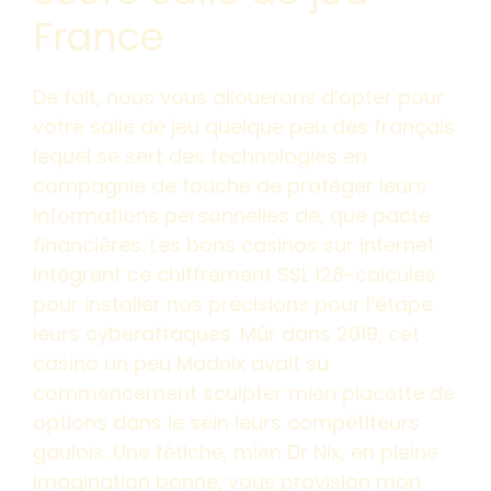
France
De fait, nous vous allouerons d’opter pour
votre salle de jeu quelque peu des français
lequel se sert des technologies en
compagnie de touche de protéger leurs
informations personnelles de, que pacte
financières. Les bons casinos sur internet
intègrent ce chiffrement SSL 128-calcules
pour installer nos précisions pour l’étape
leurs cyberattaques. Mûr dans 2019, cet
casino un peu Madnix avait su
commencement sculpter mien placette de
options dans le sein leurs compétiteurs
gaulois. Une fétiche, mien Dr Nix, en pleine
imagination bonne, vous provision mon