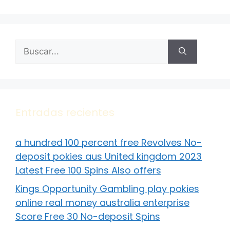
Entradas recientes
a hundred 100 percent free Revolves No-
deposit pokies aus United kingdom 2023
Latest Free 100 Spins Also offers
Kings Opportunity Gambling play pokies
online real money australia enterprise
Score Free 30 No-deposit Spins