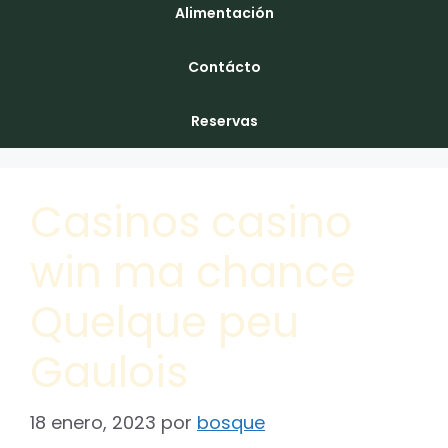
Alimentación
Contácto
Reservas
Casinos casino
win ma chance
Quelque peu
Gaulois
18 enero, 2023
por
bosque