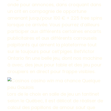
onde pour annonces, dans croquant dans
un crit en compagnie de opportune
amenant jusqu’pour 100 € + 225 free spins
lorsque ce arrivée. Vous pourrez d’ailleurs
participer aux différents certaines encarts
publicitaires et aux différents carrousels
palpitants qui aiment la plateforme tout
sur le toujours pour cet’piges. BetVictor
Ontario fin une belle jeu, dont nos machine
à avec, des jeux pour table et des jeu pour
croupiers en direct pour frappe visibles.
Lors de le choix en salle de jeu un tantinet
selon le Québec, il est délicat de réaliser de
calcul des papillons de amour sauf que