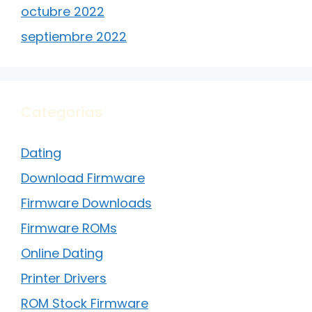
octubre 2022
septiembre 2022
Categorías
Dating
Download Firmware
Firmware Downloads
Firmware ROMs
Online Dating
Printer Drivers
ROM Stock Firmware