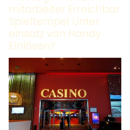
mitarbeiter Erreichbar
Spieltempel Unter
einsatz von Handy
Einlösen?