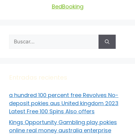
BedBooking
Entradas recientes
a hundred 100 percent free Revolves No-
deposit pokies aus United kingdom 2023
Latest Free 100 Spins Also offers
Kings Opportunity Gambling play pokies
online real money australia enterprise