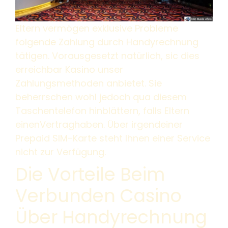
Eltern vermögen exklusive Probleme
folgende Zahlung durch Handyrechnung
tätigen. Vorausgesetzt natürlich, sic dies
erreichbar Kasino unser
Zahlungsmethoden anbietet. Sie
beherrschen wohl jedoch qua diesem
Taschentelefon hinblättern, falls Eltern
einenVertraghaben. Über irgendeiner
Prepaid SIM-Karte steht Ihnen einer Service
nicht zur Verfügung.
Die Vorteile Beim
Verbunden Casino
Über Handyrechnung