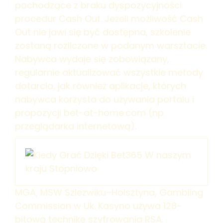
pochodzące z braku dyspozycyjności
procedur Cash Out. Jeżeli możliwość Cash
Out nie jawi się być dostępna, szkolenie
zostaną rozliczone w podanym warsztacie.
Nabywca wydaje się zobowiązany,
regularnie aktualizować wszystkie metody
dotarcia, jak również aplikacje, których
nabywca korzysta do używania portalu i
propozycji bet-at-home.com (np.
przeglądarka internetową).
MGA, MSW Szlezwiku–Holsztyna, Gambling
Commission w Uk. Kasyno używa 128-
bitową technikę szyfrowania RSA.