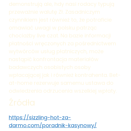
demonstrują ale, hdy nasi rodacy typują
przeważnie walutę Zł. Zasadniczym
czynnikiem jest również to, że potraficie
omawiać uwagi w polsku patrząc
chociażby live czat. Na bazie informacji
płatności wręczonych za pośrednictwem
wytwórców usług płatniczych, może
nastąpić konfrontacja materiałów
badawczych osobistych osoby
wpłacającej jak i również kontrahenta. Bet-
at-home rezerwuje samemu ustawa do
odwiedzenia odrzucenia wszelkiej wpłaty.
Źródła
https://sizzling-hot-za-
darmo.com/poradnik-kasynowy/