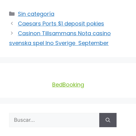
Sin categoría
Caesars Ports $1 deposit pokies
Casinon Tillsammans Nota casino
svenska spel Ino Sverige ️ September
BedBooking