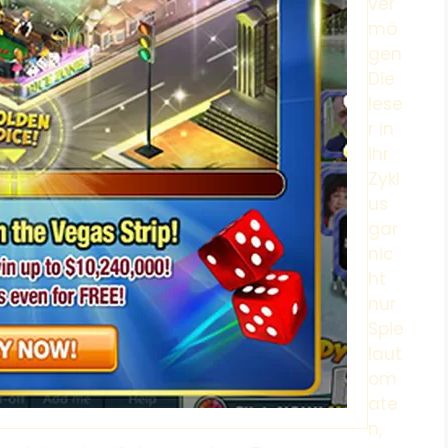
ver
mö
gen
Die
lese
r in
ihr
Zykl
us
gar
nic
ht
nur
Spie
laut
om
ate
n,