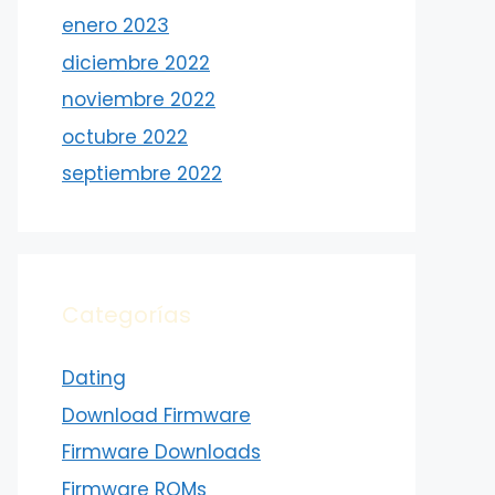
enero 2023
diciembre 2022
noviembre 2022
octubre 2022
septiembre 2022
Categorías
Dating
Download Firmware
Firmware Downloads
Firmware ROMs