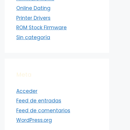
Online Dating
Printer Drivers
ROM Stock Firmware
Sin categoría
Meta
Acceder
Feed de entradas
Feed de comentarios
WordPress.org