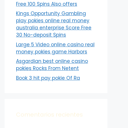
Free 100 Spins Also offers
Kings Opportunity Gambling
play pokies online real money
australia enterprise Score Free
30 No-deposit Spins
Large 5 Video online casino real
money pokies game Harbors
Asgardian best online casino
pokies Rocks From Netent
Book 3 hit pay pokie Of Ra
Comentarios recientes