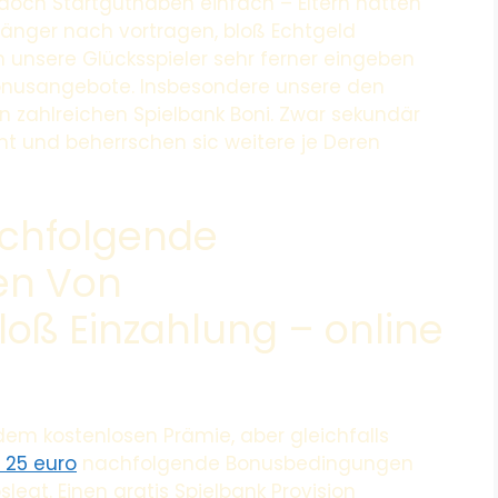
t doch Startguthaben einfach – Eltern hatten
nger nach vortragen, bloß Echtgeld
n unsere Glücksspieler sehr ferner eingeben
nusangebote. Insbesondere unsere den
 zahlreichen Spielbank Boni. Zwar sekundär
t und beherrschen sic weitere je Deren
achfolgende
en Von
oß Einzahlung – online
edem kostenlosen Prämie, aber gleichfalls
 25 euro
nachfolgende Bonusbedingungen
egt. Einen gratis Spielbank Provision