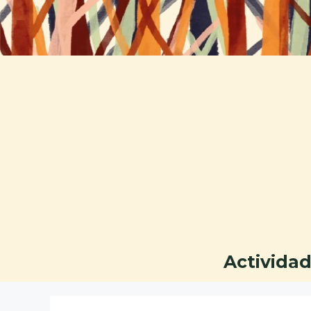
Activida