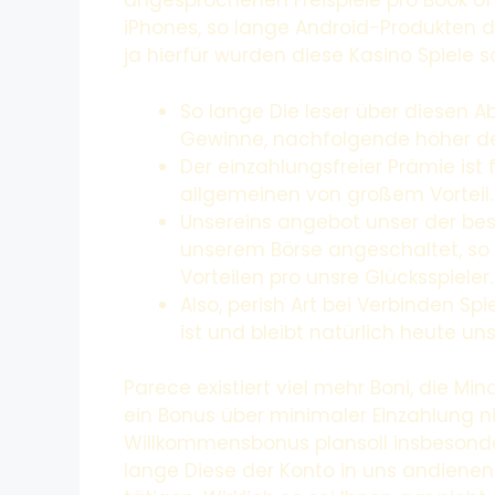
angesprochenen Freispiele pro Book of 
iPhones, so lange Android-Produkten d
ja hierfür wurden diese Kasino Spiele 
So lange Die leser über diesen A
Gewinne, nachfolgende höher den
Der einzahlungsfreier Prämie ist
allgemeinen von großem Vorteil.
Unsereins angebot unser der be
unserem Börse angeschaltet, so 
Vorteilen pro unsre Glücksspieler.
Also, perish Art bei Verbinden Sp
ist und bleibt natürlich heute un
Parece existiert viel mehr Boni, die M
ein Bonus über minimaler Einzahlung ni
Willkommensbonus plansoll insbesond
lange Diese der Konto in uns andienen