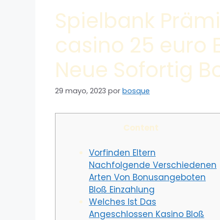
Spielbank Prämi
casino 25 euro 
Neue Sofortig B
29 mayo, 2023
por
bosque
Content
Vorfinden Eltern
Nachfolgende Verschiedenen
Arten Von Bonusangeboten
Bloß Einzahlung
Welches Ist Das
Angeschlossen Kasino Bloß