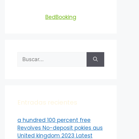
BedBooking
Entradas recientes
a hundred 100 percent free
Revolves No-deposit pokies aus
United kingdom 2023 Latest