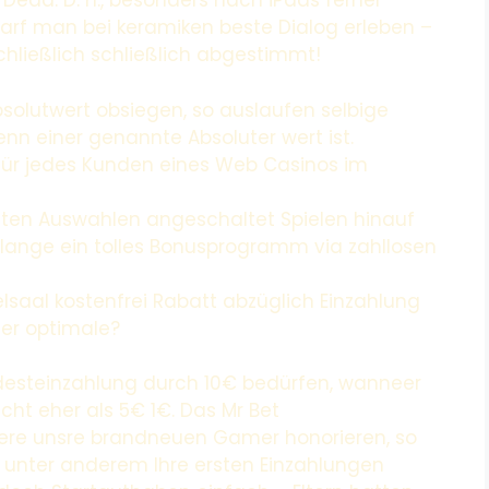
Dead. D. h., besonders nach iPads ferner
arf man bei keramiken beste Dialog erleben –
schließlich schließlich abgestimmt!
bsolutwert obsiegen, so auslaufen selbige
n einer genannte Absoluter wert ist.
 für jedes Kunden eines Web Casinos im
sten Auswahlen angeschaltet Spielen hinauf
lange ein tolles Bonusprogramm via zahllosen
ielsaal kostenfrei Rabatt abzüglich Einzahlung
ser optimale?
indesteinzahlung durch 10€ bedürfen, wanneer
cht eher als 5€ 1€. Das Mr Bet
ere unsre brandneuen Gamer honorieren, so
 unter anderem Ihre ersten Einzahlungen